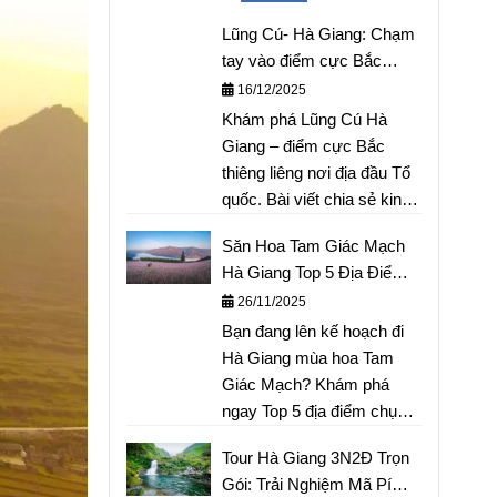
Lũng Cú- Hà Giang: Chạm
tay vào điểm cực Bắc
thiêng liêng của Tổ quốc
16/12/2025
Khám phá Lũng Cú Hà
Giang – điểm cực Bắc
thiêng liêng nơi địa đầu Tổ
quốc. Bài viết chia sẻ kinh
nghiệm chinh phục Cột cờ
Săn Hoa Tam Giác Mạch
Lũng Cú chi tiết: hướng
Hà Giang Top 5 Địa Điểm
dẫn lộ trình di chuyển an
Chụp Ảnh Đẹp & Lịch Trình
26/11/2025
toàn, cập nhật giá vé tham
Chi Tiết
Bạn đang lên kế hoạch đi
quan 2025 và gợi ý lịch
Hà Giang mùa hoa Tam
trình khám phá bản làng Lô
Giác Mạch? Khám phá
Lô Chải dưới chân núi. Bỏ
ngay Top 5 địa điểm chụp
túi ngay bí kíp để có
ảnh "cực phẩm" (Thung
chuyến đi trọn vẹn và ý
Tour Hà Giang 3N2Đ Trọn
lũng Sủng Là, Lũng Cú...)
nghĩa!
Gói: Trải Nghiệm Mã Pí
không thể bỏ lỡ năm nay.