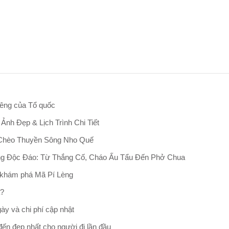
iêng của Tổ quốc
nh Đẹp & Lịch Trình Chi Tiết
, Chèo Thuyền Sông Nho Quế
g Độc Đáo: Từ Thắng Cố, Cháo Ấu Tẩu Đến Phở Chua
 khám phá Mã Pí Lèng
á?
ày và chi phí cập nhật
đến đẹp nhất cho người đi lần đầu