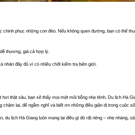
ác chinh phục những con đèo. Nếu không quen đường, bạn có thể thu
ễ thương, giá cả hợp lý.
 nhân đầy đủ vì có nhiều chốt kiểm tra biên giới.
 hơi thật sâu, bạn sẽ thấy mọi mệt mỏi bỗng nhẹ tênh. Du lịch Hà G
ống chậm lại, để ngẫm nghĩ và biết ơn những điều giản dị trong cuộc s
, du lịch Hà Giang luôn mang lại điều gì đó rất riêng – nhẹ nhàng, s