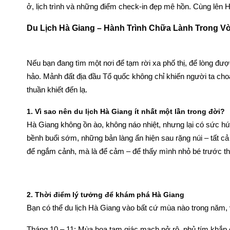
ở, lịch trình và những điểm check-in đẹp mê hồn. Cùng lên Hà
Du Lịch Hà Giang – Hành Trình Chữa Lành Trong V
Nếu bạn đang tìm một nơi để tạm rời xa phố thị, để lòng được
hảo. Mảnh đất địa đầu Tổ quốc không chỉ khiến người ta ch
thuần khiết đến lạ.
1. Vì sao nên du lịch Hà Giang ít nhất một lần trong đời?
Hà Giang không ồn ào, không náo nhiệt, nhưng lại có sức h
bềnh buổi sớm, những bản làng ẩn hiện sau rặng núi – tất c
để ngắm cảnh, mà là để cảm – để thấy mình nhỏ bé trước thiê
2. Thời điểm lý tưởng để khám phá Hà Giang
Bạn có thể du lịch Hà Giang vào bất cứ mùa nào trong năm, 
Tháng 10 – 11: Mùa hoa tam giác mạch nở rộ, phủ tím khắp