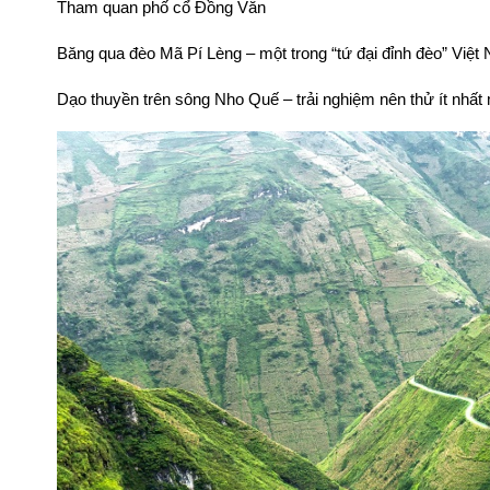
Tham quan phố cổ Đồng Văn
Băng qua đèo Mã Pí Lèng – một trong “tứ đại đỉnh đèo” Việt
Dạo thuyền trên sông Nho Quế – trải nghiệm nên thử ít nhất 