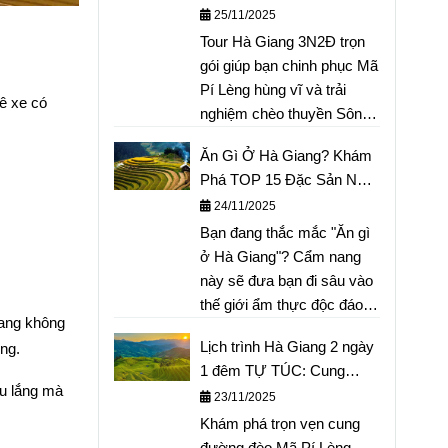
Lèng, Chèo Thuyền Sông
25/11/2025
Bài viết cung cấp lịch trình
Nho Quế
Tour Hà Giang 3N2Đ trọn
săn hoa chi tiết, hướng dẫn
gói giúp bạn chinh phục Mã
cung đường di chuyển
Pí Lèng hùng vĩ và trải
thuận tiện và bí kíp thuê
ê xe có
nghiệm chèo thuyền Sông
trang phục dân tộc để có
Nho Quế xanh biếc. Bài
bộ ảnh "ngàn like". Đừng
Ăn Gì Ở Hà Giang? Khám
viết cung cấp lịch trình chi
để lỡ hẹn với mùa hoa đẹp
Phá TOP 15 Đặc Sản Núi
tiết từng ngày, giá tour tốt
nhất cao nguyên đá, xem
Rừng Độc Đáo: Từ Thắng
24/11/2025
nhất, chất lượng xe/ăn
ngay hướng dẫn trọn gói tại
Cố, Cháo Ấu Tẩu Đến Phở
Bạn đang thắc mắc "Ăn gì
nghỉ, và kinh nghiệm khám
đây!
Chua
ở Hà Giang"? Cẩm nang
phá Cao nguyên đá Đồng
này sẽ đưa bạn đi sâu vào
Văn, Cột cờ Lũng Cú. Đặt
thế giới ẩm thực độc đáo
tour ngay để nhận ưu đãi!
iang không
của vùng núi phía Bắc.
Lịch trình Hà Giang 2 ngày
ống.
Chúng tôi tổng hợp TOP 15
1 đêm TỰ TÚC: Cung
đặc sản núi rừng "nhất định
âu lắng mà
đường khám phá Mã Pí
23/11/2025
phải thử", từ Thắng cố ấm
Lèng
Khám phá trọn vẹn cung
bụng, Mèn Mén dân dã,
đường đèo Mã Pí Lèng