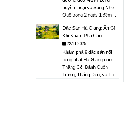
đến Bánh tam giác mạch
huyền thoại và Sông Nho
nổi tiếng.
Quế trong 2 ngày 1 đêm tự
túc. Lịch trình tối ưu chi tiết
Đặc Sản Hà Giang: Ăn Gì
từ Hà Nội, chi phí dự kiến,
Khi Khám Phá Cao
kinh nghiệm thuê xe máy
Nguyên Đá?
22/11/2025
và lưu trú Homestay cho
Khám phá 8 đặc sản nổi
chuyến đi "phượt" Hà
tiếng nhất Hà Giang như
Giang ngắn ngày. Đã bao
Thắng Cố, Bánh Cuốn
gồm mẹo săn ảnh đẹp!
Trứng, Thắng Dền, và Thịt
Gác Bếp – trọn vẹn hương
vị ẩm thực độc đáo của
Cao nguyên đá.