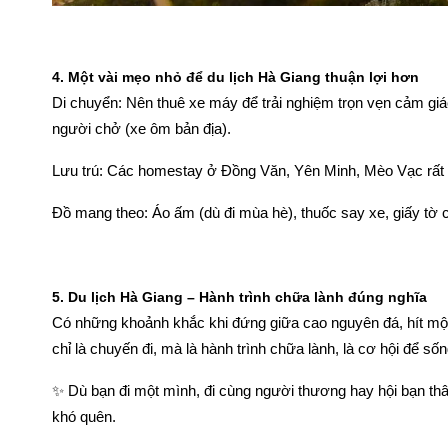
4. Một vài mẹo nhỏ để du lịch Hà Giang thuận lợi hơn
Di chuyển: Nên thuê xe máy để trải nghiệm trọn vẹn cảm gi
người chở (xe ôm bản địa).
Lưu trú: Các homestay ở Đồng Văn, Yên Minh, Mèo Vạc rất d
Đồ mang theo: Áo ấm (dù đi mùa hè), thuốc say xe, giấy tờ cá
5. Du lịch Hà Giang – Hành trình chữa lành đúng nghĩa
Có những khoảnh khắc khi đứng giữa cao nguyên đá, hít một
chỉ là chuyến đi, mà là hành trình chữa lành, là cơ hội để s
✨ Dù bạn đi một mình, đi cùng người thương hay hội bạn thân
khó quên.