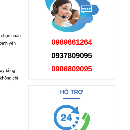
a chọn hoàn
0989661264
bình yên
0937809095
0906809095
mây bồng
 không chỉ
HỖ TRỢ