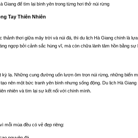
 Giang để tìm lại bình yên trong từng hơi thở núi rừng
òng Tay Thiên Nhiên
 thảnh thơi giữa mây trời và núi đá, thì du lịch Hà Giang chính là lự
oáng ngợp bởi cảnh sắc hùng vĩ, mà còn chữa lành tâm hồn bằng sự 
út kỳ lạ. Những cung đường uốn lượn ôm trọn núi rừng, những biển 
ả tạo nên một bức tranh yên bình nhưng sống động. Du lịch Hà Giang
n nhiên và tìm lại sự kết nối với chính mình.
vì mỗi mùa đều có vẻ đẹp riêng:
 cao nguyên đá.