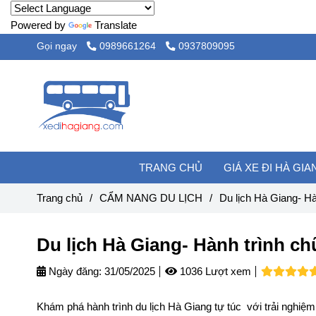
Powered by
Translate
Gọi ngay
0989661264
0937809095
TRANG CHỦ
GIÁ XE ĐI HÀ GI
Trang chủ
/
CẨM NANG DU LỊCH
/
Du lịch Hà Giang- Hà
Du lịch Hà Giang- Hành trình ch
Ngày đăng:
31/05/2025
1036 Lượt xem
Khám phá hành trình du lịch Hà Giang tự túc với trải nghiệm c