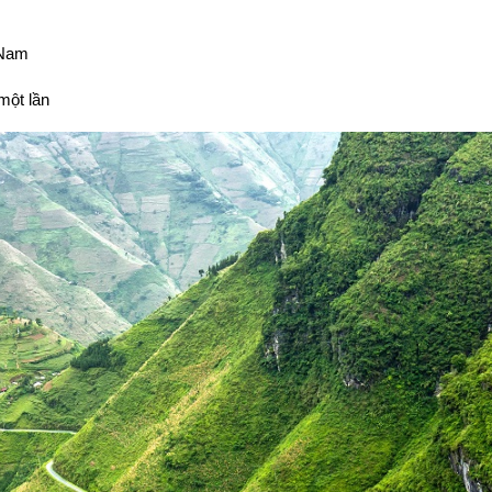
 Nam
một lần