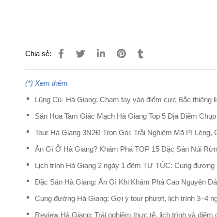
Chia sẻ:
(*) Xem thêm
Lũng Cú- Hà Giang: Chạm tay vào điểm cực Bắc thiêng l
Săn Hoa Tam Giác Mạch Hà Giang Top 5 Địa Điểm Chụp Ả
Tour Hà Giang 3N2Đ Trọn Gói: Trải Nghiệm Mã Pí Lèng
Ăn Gì Ở Hà Giang? Khám Phá TOP 15 Đặc Sản Núi Rừn
Lịch trình Hà Giang 2 ngày 1 đêm TỰ TÚC: Cung đường
Đặc Sản Hà Giang: Ăn Gì Khi Khám Phá Cao Nguyên Đ
Cung đường Hà Giang: Gợi ý tour phượt, lịch trình 3–4 ng
Review Hà Giang: Trải nghiệm thực tế, lịch trình và điểm 