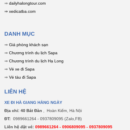
"phượt" Hà
⇒
dailyhalongtour.com
Giang ngắn
⇒ xedicatba.com
ngày. Đã bao
gồm mẹo săn
ảnh đẹp!
DANH MỤC
⇒
Giá phòng khách sạn
⇒
Chương trình du lịch Sapa
⇒
Chương trình du lịch Hạ Long
⇒
Vé xe đi Sapa
⇒
Vé tàu đi Sapa
LIÊN HỆ
XE ĐI HÀ GIANG HÀNG NGÀY
Địa chỉ: 40 Bát Đàn
, Hoàn Kiếm, Hà Nội
ĐT:
0989661264 - 0937809095 (Zalo,FB)
Liên hệ đặt vé:
0989661264 - 0906809095 - 0937809095