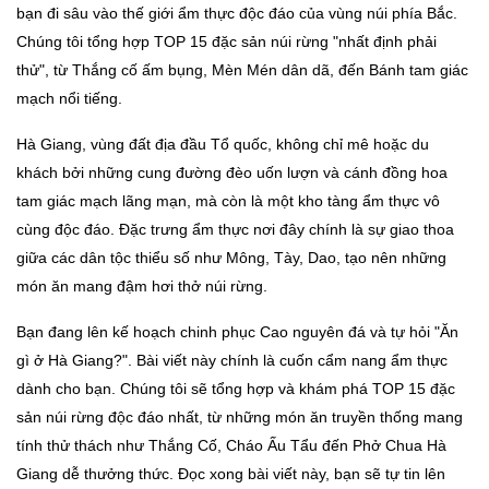
bạn đi sâu vào thế giới ẩm thực độc đáo của vùng núi phía Bắc.
Chúng tôi tổng hợp TOP 15 đặc sản núi rừng "nhất định phải
thử", từ Thắng cố ấm bụng, Mèn Mén dân dã, đến Bánh tam giác
mạch nổi tiếng.
Hà Giang, vùng đất địa đầu Tổ quốc, không chỉ mê hoặc du
khách bởi những cung đường đèo uốn lượn và cánh đồng hoa
tam giác mạch lãng mạn, mà còn là một kho tàng ẩm thực vô
cùng độc đáo. Đặc trưng ẩm thực nơi đây chính là sự giao thoa
giữa các dân tộc thiểu số như Mông, Tày, Dao, tạo nên những
món ăn mang đậm hơi thở núi rừng.
Bạn đang lên kế hoạch chinh phục Cao nguyên đá và tự hỏi "Ăn
gì ở Hà Giang?". Bài viết này chính là cuốn cẩm nang ẩm thực
dành cho bạn. Chúng tôi sẽ tổng hợp và khám phá TOP 15 đặc
sản núi rừng độc đáo nhất, từ những món ăn truyền thống mang
tính thử thách như Thắng Cố, Cháo Ấu Tẩu đến Phở Chua Hà
Giang dễ thưởng thức. Đọc xong bài viết này, bạn sẽ tự tin lên