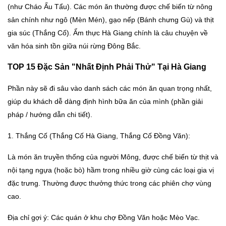
(như Cháo Ấu Tẩu). Các món ăn thường được chế biến từ nông
sản chính như ngô (Mèn Mén), gạo nếp (Bánh chưng Gù) và thịt
gia súc (Thắng Cố). Ẩm thực Hà Giang chính là câu chuyện về
văn hóa sinh tồn giữa núi rừng Đông Bắc.
TOP 15 Đặc Sản "Nhất Định Phải Thử" Tại
Hà Giang
Phần này sẽ đi sâu vào danh sách các món ăn quan trọng nhất,
giúp du khách dễ dàng định hình bữa ăn của mình (phần giải
pháp / hướng dẫn chi tiết).
1. Thắng Cố (Thắng Cố Hà Giang, Thắng Cố Đồng Văn):
Là món ăn truyền thống của người Mông, được chế biến từ thịt và
nội tạng ngựa (hoặc bò) hầm trong nhiều giờ cùng các loại gia vị
đặc trưng. Thường được thưởng thức trong các phiên chợ vùng
cao.
Địa chỉ gợi ý: Các quán ở khu chợ Đồng Văn hoặc Mèo Vạc.