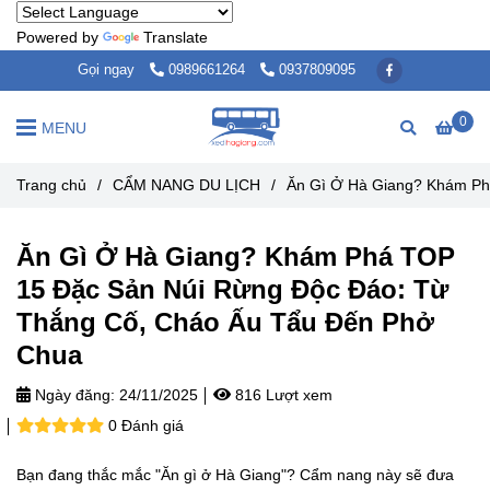
Powered by
Translate
Gọi ngay
0989661264
0937809095
0
MENU
Trang chủ
/
CẨM NANG DU LỊCH
/
Ăn Gì Ở Hà Giang? Khám Ph
Ăn Gì Ở Hà Giang? Khám Phá TOP
15 Đặc Sản Núi Rừng Độc Đáo: Từ
Thắng Cố, Cháo Ấu Tẩu Đến Phở
Chua
Ngày đăng:
24/11/2025
816 Lượt xem
0 Đánh giá
Bạn đang thắc mắc "Ăn gì ở Hà Giang"? Cẩm nang này sẽ đưa