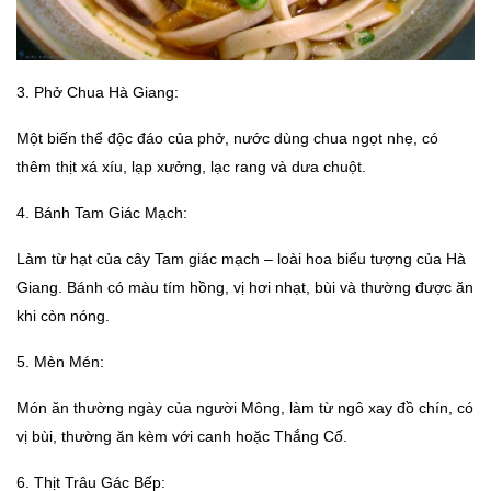
3. Phở Chua Hà Giang:
Một biến thể độc đáo của phở, nước dùng chua ngọt nhẹ, có
thêm thịt xá xíu, lạp xưởng, lạc rang và dưa chuột.
4. Bánh Tam Giác Mạch:
Làm từ hạt của cây Tam giác mạch – loài hoa biểu tượng của Hà
Giang. Bánh có màu tím hồng, vị hơi nhạt, bùi và thường được ăn
khi còn nóng.
5. Mèn Mén:
Món ăn thường ngày của người Mông, làm từ ngô xay đồ chín, có
vị bùi, thường ăn kèm với canh hoặc Thắng Cố.
6. Thịt Trâu Gác Bếp: