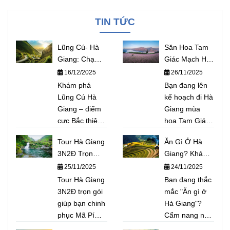
TIN TỨC
Lũng Cú- Hà
Săn Hoa Tam
Giang: Chạm
Giác Mạch Hà
tay vào điểm
Giang Top 5
16/12/2025
26/11/2025
cực Bắc thiêng
Địa Điểm Chụp
Khám phá
Bạn đang lên
liêng của Tổ
Ảnh Đẹp &
Lũng Cú Hà
kế hoạch đi Hà
quốc
Lịch Trình Chi
Giang – điểm
Giang mùa
Tiết
cực Bắc thiêng
hoa Tam Giác
liêng nơi địa
Mạch? Khám
Tour Hà Giang
Ăn Gì Ở Hà
đầu Tổ quốc.
phá ngay Top
3N2Đ Trọn
Giang? Khám
Bài viết chia sẻ
5 địa điểm
Gói: Trải
Phá TOP 15
25/11/2025
24/11/2025
kinh nghiệm
chụp ảnh "cực
Nghiệm Mã Pí
Đặc Sản Núi
chinh phục Cột
Tour Hà Giang
phẩm" (Thung
Bạn đang thắc
Lèng, Chèo
Rừng Độc
cờ Lũng Cú chi
3N2Đ trọn gói
lũng Sủng Là,
mắc "Ăn gì ở
Thuyền Sông
Đáo: Từ Thắng
tiết: hướng dẫn
giúp bạn chinh
Lũng Cú...)
Hà Giang"?
Nho Quế
Cố, Cháo Ấu
lộ trình di
phục Mã Pí
không thể bỏ
Cẩm nang này
Tẩu Đến Phở
chuyển an
Lèng hùng vĩ
lỡ năm nay.
sẽ đưa bạn đi